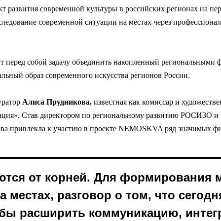
кт развития
современной
культуры в российских регионах на пер
следование современной ситуации на местах через профессионал
 перед собой задачу объединить накопленный региональными ф
альный образ современного искусства регионов России.
уратор
Алиса Прудникова,
известная как комиссар и художеств
ация». Став директором по региональному развитию РОСИЗО и 
ова привлекла к участию в проекте NEMOSKVA ряд значимых фиг
аются от корней. Для формировани
 местах, разговор о том, что сегодн
обы расширить коммуникацию, инте