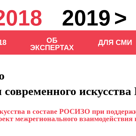
2018
2019
>
>
2
ОБ
18
ДЛЯ СМИ
ЭКСПЕРТАХ
о
ти современного искусст
ТЕ
СОБЫТИЯ 2018
ЕРТАХ
скусства в составе РОСИЗО при поддерж
ект межрегионального взаимодействия в