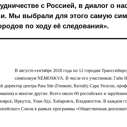
удничестве с Россией, в диалог о н
ии. Мы выбрали для этого самую си
ородов по ходу её следования».
В августе-сентябре 2018 года по 12 городам Транссиб
симпозиум NEMOSKVA. В числе его участников: Габи Нг
 директор центра Para Site (Гонконг, Китай); Сара Уилсон, про
рмания) и многие другие. Всего около 60 российских и зарубеж
оярск, Иркутск, Улан-Удэ, Хабаровск, Владивосток. В каждом г
вропейского Союза в рамках программы «Общественная дипломат