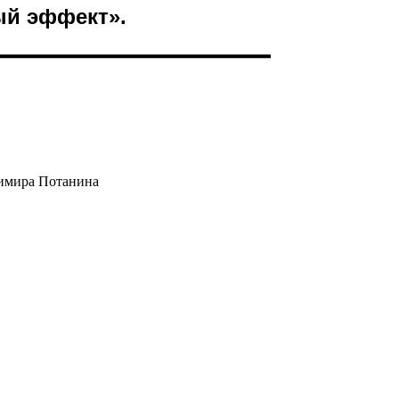
ый эффект».
димира Потанина